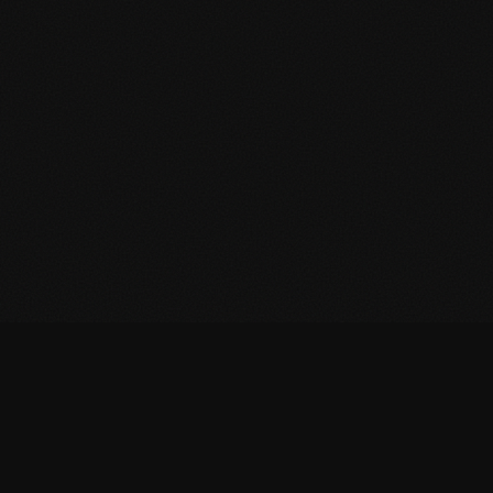
✓
Produkt zum Warenkorb hinzugefügt
FlowMesh
Handgefertigte Holz-Wandkunst aus Chemnitz.
Millimetergenaue Relief-Fräsung in FSC-zertifiziertes