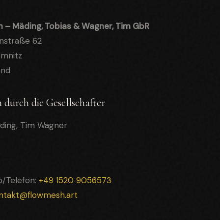
h – Mäding, Tobias & Wagner, Tim GbR
nstraße 62
emnitz
and
 durch die Gesellschafter
ding, Tim Wagner
/Telefon:
+49 1520 9056573
ntakt@flowmesh.art