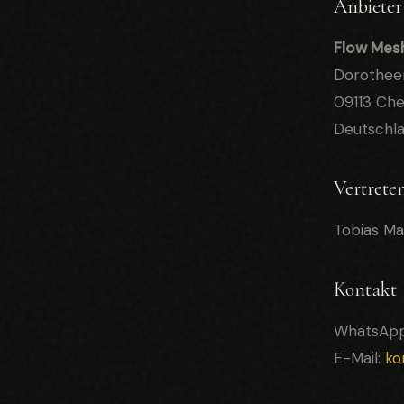
Anbieter
Flow Mes
Dorothee
09113 Ch
Deutschl
Vertreten
Tobias Mä
Kontakt
WhatsApp
E-Mail:
ko