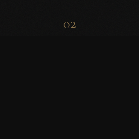
02
Material
✓
Produkt zum Warenkorb hinzugefügt
FSC-zertifiziertes Birkenholz, 12 mm stark. Nachhaltig
und ausdrucksvoll.
03
Fräsung
Präzisionsgefräst auf den Millimeter. Jede Vertiefung
erzeugt ein kontrolliertes Spiel aus Licht und Schatten.